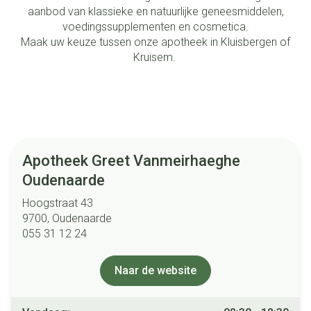
aanbod van klassieke en natuurlijke geneesmiddelen,
voedingssupplementen en cosmetica.
Maak uw keuze tussen onze apotheek in Kluisbergen of
Kruisem.
Alle openingsuren
Maandag
08:30 - 12:00
/
13:30 - 18:30
Apotheek Greet Vanmeirhaeghe
Dinsdag
08:30 - 12:45
/
13:30 - 18:30
Oudenaarde
Woensdag
08:30 - 12:45
/
13:30 - 18:30
Hoogstraat 43
9700, Oudenaarde
Donderdag
08:30 - 12:00
/
13:30 - 18:30
055 31 12 24
Vrijdag
08:30 - 12:30
Naar de website
Zaterdag
08:30 - 12:30
Alle openingsuren