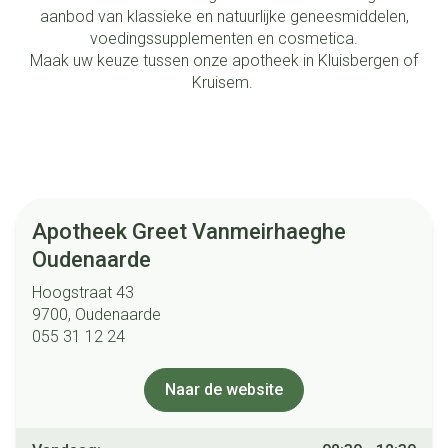
aanbod van klassieke en natuurlijke geneesmiddelen,
voedingssupplementen en cosmetica.
Maak uw keuze tussen onze apotheek in Kluisbergen of
Kruisem.
Alle openingsuren
Maandag
08:30 - 12:00
/
13:30 - 18:30
Apotheek Greet Vanmeirhaeghe
Dinsdag
08:30 - 12:45
/
13:30 - 18:30
Oudenaarde
Woensdag
08:30 - 12:45
/
13:30 - 18:30
Hoogstraat 43
9700, Oudenaarde
Donderdag
08:30 - 12:00
/
13:30 - 18:30
055 31 12 24
Vrijdag
08:30 - 12:30
Naar de website
Zaterdag
08:30 - 12:30
Alle openingsuren